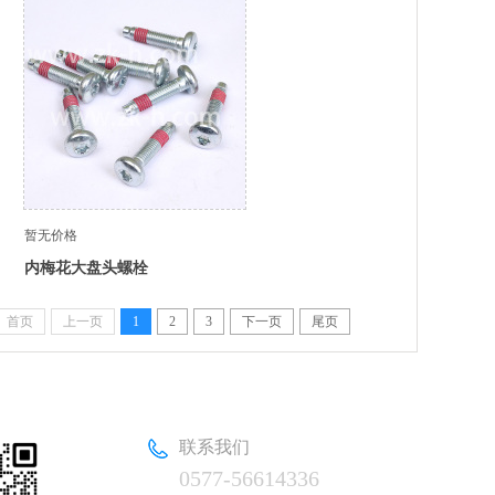
暂无价格
内梅花大盘头螺栓
首页
上一页
1
2
3
下一页
尾页
联系我们
0577-56614336