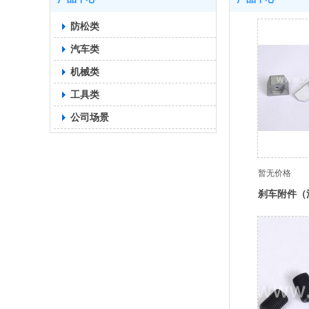
防松类
汽车类
机械类
工具类
公司场景
暂无价格
刹车附件（