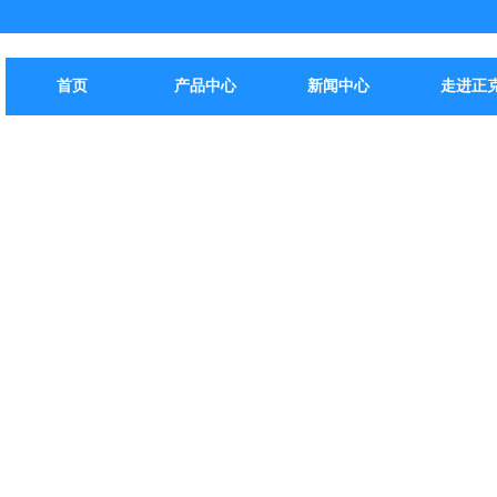
首页
产品中心
新闻中心
走进正