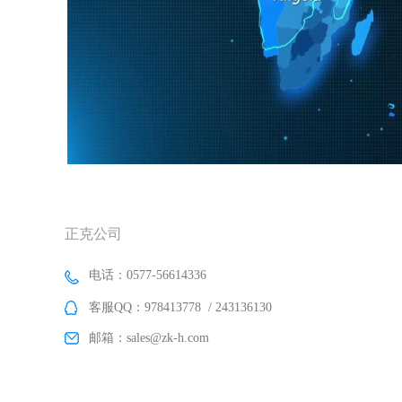
正克公司
电话：0577-56614336
客服QQ：978413778 / 243136130
邮箱：sales@zk-h.com